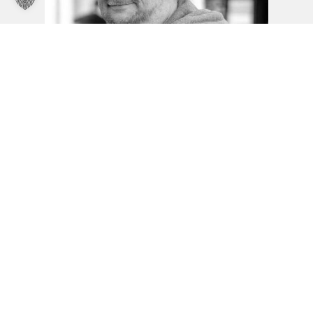
Bernhard Gebbeken
Vertrieb
Tel.: 04955/9284-51
Email.: b.gebbeken@n-cut24.de