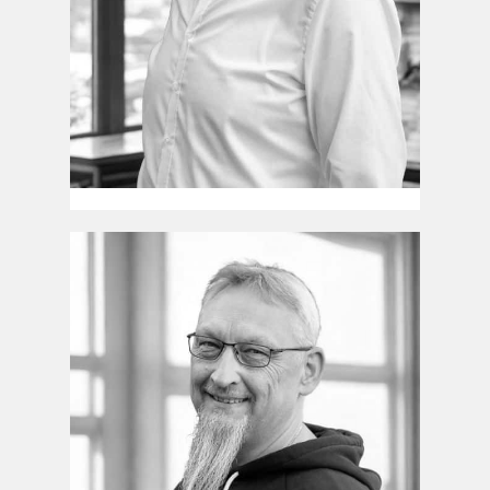
Frank Hunfeld
Vertrieb
Tel.: 04955/9284-26
Email.: f.hunfeld@n-cut24.de