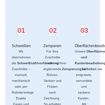
01
02
03
Schweißen
Zerspanen
Oberflächenbearb
Wir
Für Ihre
Unsere
Oberfläche
übernehmen
Zuschnitte
und
die
Schweißnahtvorbereitung
bieten wir
Ihrer
Kantenbearbeitun
Zuschnitte –
ergänzende
Zerspanungsarbeiten
für
wie
manuell,
Bohren,
entgratete,
mechanisch
Senken und
verrundete
oder per
Fräsen
und
Roboteranlage .
nach
saubere
Exakte
Zeichnung .
Kanten .
Fasen und
So erhalten
Mit