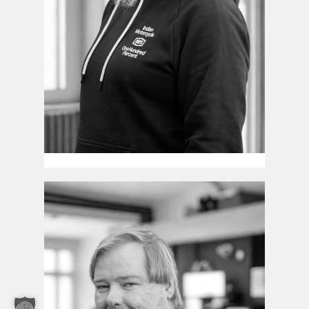
Sündtke Meyer
Vertrieb
Tel.: 04955/9284-67
Email.: s.meyer@n-cut24.de