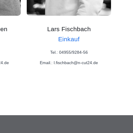
ken
Lars Fischbach
Einkauf
Tel.: 04955/9284-56
24.de
Email.: l.fischbach@n-cut24.de