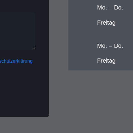
Mo. – Do.
Freitag
Mo. – Do.
Freitag
schutzerklärung